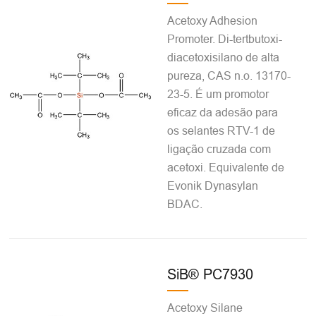
Acetoxy Adhesion
Promoter. Di-tertbutoxi-
diacetoxisilano de alta
pureza, CAS n.o. 13170-
23-5. É um promotor
eficaz da adesão para
os selantes RTV-1 de
ligação cruzada com
acetoxi. Equivalente de
Evonik Dynasylan
BDAC.
SiB® PC7930
Acetoxy Silane