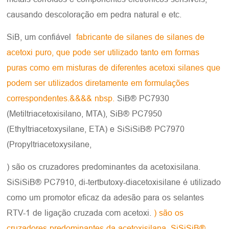
causando descoloração em pedra natural e etc.
SiB, um confiável
fabricante de silanes de silanes de
acetoxi puro, que pode ser utilizado tanto em formas
puras como em misturas de diferentes acetoxi silanes que
podem ser utilizados diretamente em formulações
correspondentes.&&&& nbsp.
SiB® PC7930
(Metiltriacetoxisilano, MTA), SiB® PC7950
(Ethyltriacetoxysilane, ETA) e SiSiSiB® PC7970
(Propyltriacetoxysilane,
) são os cruzadores predominantes da acetoxisilana.
SiSiSiB® PC7910, di-tertbutoxy-diacetoxisilane é utilizado
como um promotor eficaz da adesão para os selantes
RTV-1 de ligação cruzada com acetoxi.
) são os
cruzadores predominantes da acetoxisilana. SiSiSiB®