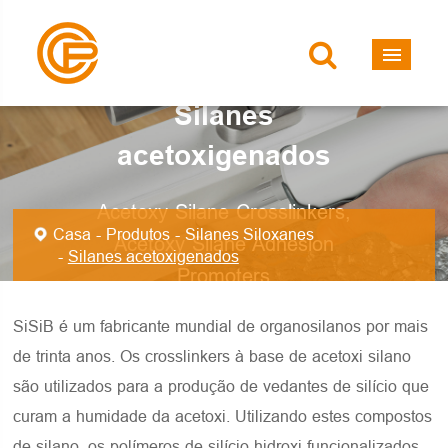
Silanes
acetoxigenados
Acetoxy Silane Crosslinkers,
Casa
Produtos
Silanes Siloxanes
Acetoxy Silane Adhesion
Silanes acetoxigenados
Promoters
SiSiB é um fabricante mundial de organosilanos por mais
de trinta anos. Os crosslinkers à base de acetoxi silano
são utilizados para a produção de vedantes de silício que
curam a humidade da acetoxi. Utilizando estes compostos
de silano, os polímeros de silício hidroxi-funcionalizados