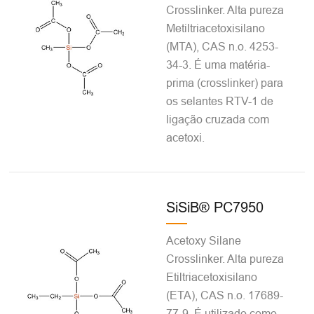
Crosslinker. Alta pureza
Metiltriacetoxisilano
(MTA), CAS n.o. 4253-
34-3. É uma matéria-
prima (crosslinker) para
os selantes RTV-1 de
ligação cruzada com
acetoxi.
SiSiB® PC7950
Acetoxy Silane
Crosslinker. Alta pureza
Etiltriacetoxisilano
(ETA), CAS n.o. 17689-
77-9. É utilizado como