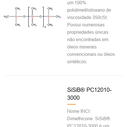
um 100%
polidimetilsiloxano de
viscosidade 350cSt.
Possui numerosas
propriedades únicas
não encontradas em
óleos minerais
convencionais ou óleos
sintéticos.
SiSiB® PC12010-
3000
Nome INCI:
Dimethicone. SiSiB®
PC12010-3000 é um