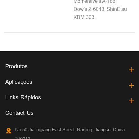
Momentive's A-186,
Dow's Z-6043, ShinEtsu
KBM-303.
Produtos
Aplicações
Links Rápidos
Contact Us
No.50 Jialingjiang East Street, Nanjing, Jiangsu, China
210019