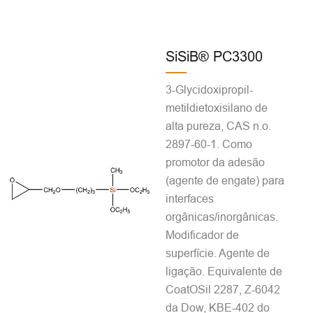
SiSiB® PC3300
3-Glycidoxipropil-
metildietoxisilano de
alta pureza, CAS n.o.
2897-60-1. Como
promotor da adesão
(agente de engate) para
interfaces
orgânicas/inorgânicas.
Modificador de
superfície. Agente de
ligação. Equivalente de
CoatOSil 2287, Z-6042
da Dow, KBE-402 do