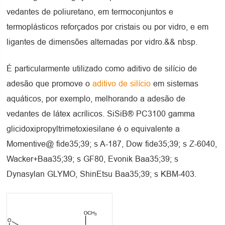
vedantes de poliuretano, em termoconjuntos e
termoplásticos reforçados por cristais ou por vidro, e em
ligantes de dimensões alternadas por vidro.&& nbsp.
É particularmente utilizado como aditivo de silício de
adesão que promove o
aditivo de silício
em sistemas
aquáticos, por exemplo, melhorando a adesão de
vedantes de látex acrílicos. SiSiB® PC3100 gamma
glicidoxipropyltrimetoxiesilane é o equivalente a
Momentive@ fide35;39; s A-187, Dow fide35;39; s Z-6040,
Wacker+Baa35;39; s GF80, Evonik Baa35;39; s
Dynasylan GLYMO, ShinEtsu Baa35;39; s KBM-403.