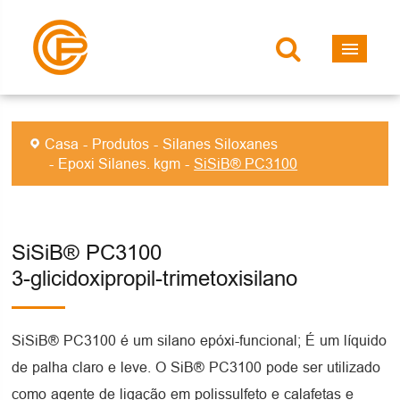
Casa
Produtos
Silanes Siloxanes
Epoxi Silanes. kgm
SiSiB® PC3100
SiSiB® PC3100
3-glicidoxipropil-trimetoxisilano
SiSiB® PC3100 é um silano epóxi-funcional; É um líquido
de palha claro e leve. O SiB® PC3100 pode ser utilizado
como agente de ligação em polissulfeto e calafetas e